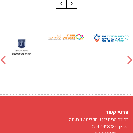
פרטי קשר
כתובת:מרים ילן שטקליס 17 רעננה
טלפון: 054-4498082