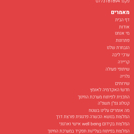
פקס: 0773181894
מאמרים
דף הבית
אודות
מי אנחנו
פתרונות
הנבחרת שלנו
ערכי ליבה
קריירה
שיתופי פעולה
גלריה
שירותים
חדש! האקדמיה לאומץ
התכנית לפיתוח מערכת החינוך
קטלוג גפ"ן תשפ"ה
מה אומרים עלינו בשטח
המלצות בנושא הכשרה פדגוגית פורצת דרך
המלצות בקידום well being אישי וארגוני
המלצות בפיתוח בעלי/ות תפקיד במערכת החינוך