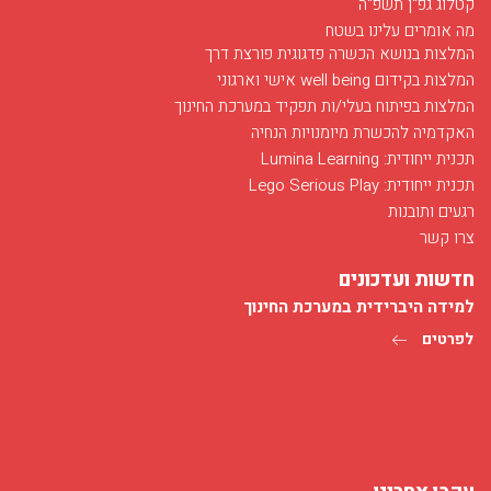
קטלוג גפ"ן תשפ"ה
מה אומרים עלינו בשטח
המלצות בנושא הכשרה פדגוגית פורצת דרך
המלצות בקידום well being אישי וארגוני
המלצות בפיתוח בעלי/ות תפקיד במערכת החינוך
האקדמיה להכשרת מיומנויות הנחיה
חודש מאי בסימן רפואה
תכנית ייחודית: Lumina Learning
03/12/2017
תכנית ייחודית: Lego Serious Play
חודש מאי בפלג מוקדש לפרויקט הנחיה של מועמדים ללימודי רפואה...
רגעים ותובנות
לפרטים
צרו קשר
חדשות ועדכונים
למידה היברידית במערכת החינוך
לפרטים
הכשרת מדריכים במגזר החרדי