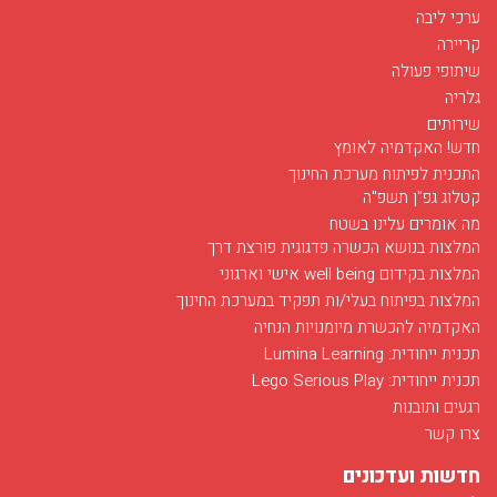
ערכי ליבה
קריירה
שיתופי פעולה
גלריה
שירותים
חדש! האקדמיה לאומץ
התכנית לפיתוח מערכת החינוך
קטלוג גפ"ן תשפ"ה
מה אומרים עלינו בשטח
המלצות בנושא הכשרה פדגוגית פורצת דרך
המלצות בקידום well being אישי וארגוני
המלצות בפיתוח בעלי/ות תפקיד במערכת החינוך
האקדמיה להכשרת מיומנויות הנחיה
חודש מאי בסימן רפואה
תכנית ייחודית: Lumina Learning
03/12/2017
תכנית ייחודית: Lego Serious Play
חודש מאי בפלג מוקדש לפרויקט הנחיה של מועמדים ללימודי רפואה...
רגעים ותובנות
לפרטים
צרו קשר
חדשות ועדכונים