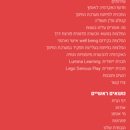
שירותים
חדש! האקדמיה לאומץ
התכנית לפיתוח מערכת החינוך
קטלוג גפ"ן תשפ"ה
מה אומרים עלינו בשטח
המלצות בנושא הכשרה פדגוגית פורצת דרך
המלצות בקידום well being אישי וארגוני
המלצות בפיתוח בעלי/ות תפקיד במערכת החינוך
האקדמיה להכשרת מיומנויות הנחיה
תכנית ייחודית: Lumina Learning
תכנית ייחודית: Lego Serious Play
רגעים ותובנות
צרו קשר
נושאים ראשיים
דף הבית
אודות
מי אנחנו
פתרונות
הנבחרת שלנו