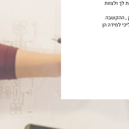
דות לך ולצוות
ייק , ההקשבה
הליכי למידה הן