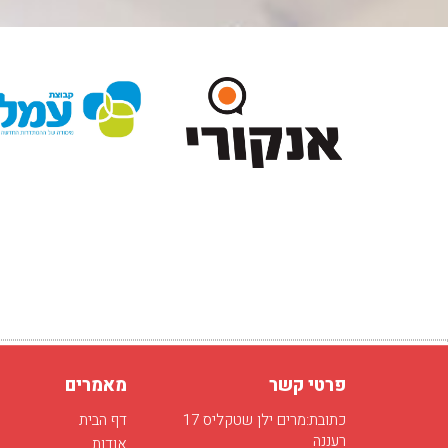
פרטי קשר
מאמרים
כתובת:מרים ילן שטקליס 17
דף הבית
רעננה
אודות