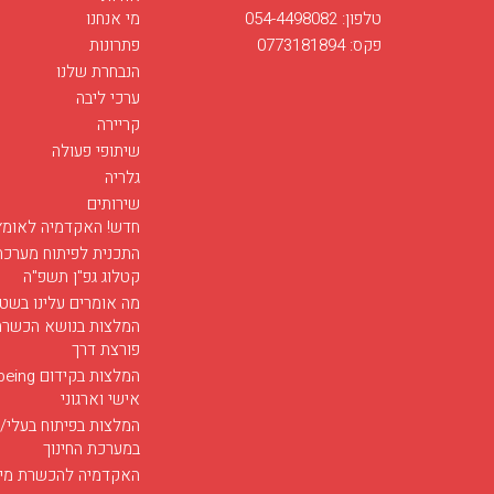
טלפון: 054-4498082
מי אנחנו
פקס: 0773181894
פתרונות
הנבחרת שלנו
ערכי ליבה
קריירה
שיתופי פעולה
גלריה
שירותים
חדש! האקדמיה לאומץ
התכנית לפיתוח מערכת 
קטלוג גפ"ן תשפ"ה
מה אומרים עלינו בשט
המלצות בנושא הכשרה 
פורצת דרך
המלצות בקידו
אישי וארגוני
המלצות בפיתוח בעלי/
במערכת החינוך
האקדמיה להכשרת מיומ