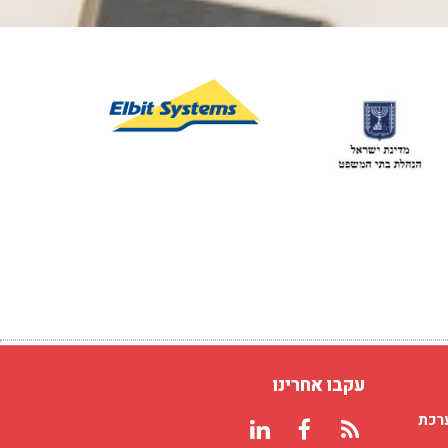
ה
לפרויקט
ודי
עקבו אחרינו
רכת