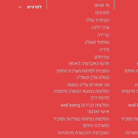
מי אנחנו
לפרטים
פתרונות
הנבחרת שלנו
ערכי ליבה
קריירה
הכשרת מדריכים במג
שיתופי פעולה
החרדי
גלריה
11/14/2019
שירותים
לפרטים
חדש! האקדמיה לאומץ
החינוך
התכנית לפיתוח מערכת החינוך
קטלוג גפ"ן תשפ"ה
הרצאה באוניברסיטת 
ח
מה אומרים עלינו בשטח
אביב
פדגוגית
המלצות בנושא הכשרה פדגוגית
פורצת דרך
06/02/2019
ם well being
המלצות בקידום well being
לפרטים
אישי וארגוני
ות תפקיד
המלצות בפיתוח בעלי/ות תפקיד
במערכת החינוך
קטלוג הקורסים שלנו
נויות
האקדמיה להכשרת מיומנויות
למערכת החינוך לשנת