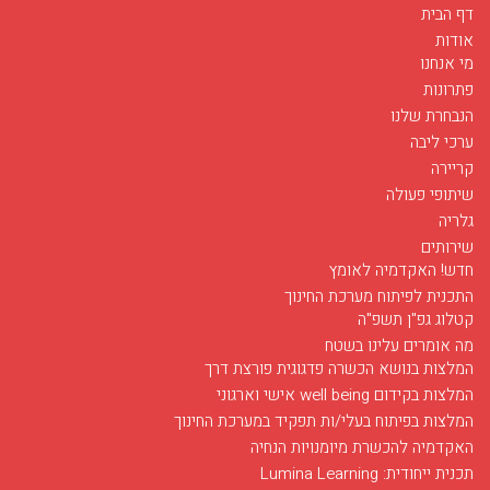
דף הבית
אודות
מי אנחנו
פתרונות
הנבחרת שלנו
ערכי ליבה
קריירה
שיתופי פעולה
גלריה
שירותים
חדש! האקדמיה לאומץ
התכנית לפיתוח מערכת החינוך
קטלוג גפ"ן תשפ"ה
מה אומרים עלינו בשטח
המלצות בנושא הכשרה פדגוגית פורצת דרך
המלצות בקידום well being אישי וארגוני
המלצות בפיתוח בעלי/ות תפקיד במערכת החינוך
האקדמיה להכשרת מיומנויות הנחיה
חודש מאי בסימן רפואה
תכנית ייחודית: Lumina Learning
03/12/2017