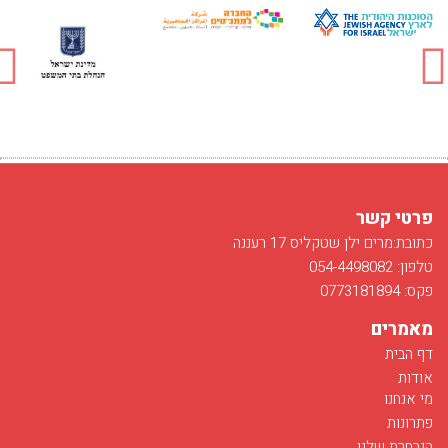
פרטי קשר
כתובת:מרים ילן שטקליס 17 רעננה
טלפון: 054-4498082
פקס: 0773181894
מאמרים
דף הבית
אודות
מי אנחנו
פתרונות
הנבחרת שלנו