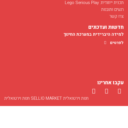
תכנית ייחודית: Lego Serious Play
חודש מאי בפלג מוקדש לפרויקט הנחיה של מועמדים ללימודי רפואה...
רגעים ותובנות
לפרטים
צרו קשר
חדשות ועדכונים
למידה היברידית במערכת החינוך
לפרטים
הכשרת מדריכים במגזר החרדי
עקבו אחרינו
11/14/2019
לפרטים
חנות וירטואלית
SELLIO MARKET
חנות וירטואלית
הרצאה באוניברסיטת תל אביב
06/02/2019