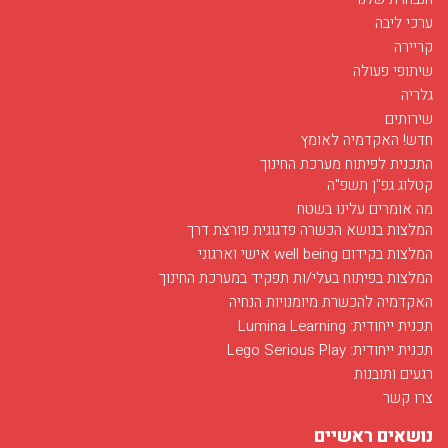
ערכי ליבה
קריירה
שיתופי פעולה
גלריה
שירותים
חדש! האקדמיה לאומץ
התכנית לפיתוח מערכת החינוך
קטלוג גפ"ן תשפ"ה
מה אומרים עלינו בשטח
המלצות בנושא הכשרה פדגוגית פורצת דרך
המלצות בקידום well being אישי וארגוני
המלצות בפיתוח בעלי/ות תפקיד במערכת החינוך
האקדמיה להכשרת מיומנויות הנחיה
תכנית ייחודית: Lumina Learning
תכנית ייחודית: Lego Serious Play
רגעים ותובנות
צרו קשר
נושאים ראשיים