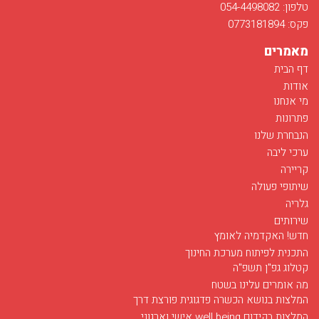
טלפון: 054-4498082
פקס: 0773181894
מאמרים
דף הבית
אודות
מי אנחנו
פתרונות
הנבחרת שלנו
ערכי ליבה
קריירה
שיתופי פעולה
גלריה
שירותים
חדש! האקדמיה לאומץ
התכנית לפיתוח מערכת החינוך
קטלוג גפ"ן תשפ"ה
מה אומרים עלינו בשטח
המלצות בנושא הכשרה פדגוגית פורצת דרך
המלצות בקידום well being אישי וארגוני