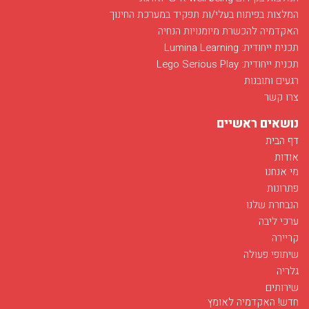
המלצות בפיתוח בעלי/ות תפקיד במערכת החינוך
האקדמיה להכשרת מיומנויות הנחיה
תכנית ייחודית: Lumina Learning
תכנית ייחודית: Lego Serious Play
רגעים ותובנות
צרו קשר
נושאים ראשיים
דף הבית
אודות
מי אנחנו
פתרונות
הנבחרת שלנו
ערכי ליבה
קריירה
שיתופי פעולה
גלריה
שירותים
חדש! האקדמיה לאומץ