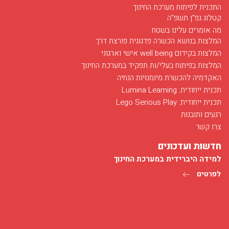
התכנית לפיתוח מערכת החינוך
קטלוג גפ"ן תשפ"ה
מה אומרים עלינו בשטח
המלצות בנושא הכשרה פדגוגית פורצת דרך
המלצות בקידום well being אישי וארגוני
המלצות בפיתוח בעלי/ות תפקיד במערכת החינוך
האקדמיה להכשרת מיומנויות הנחיה
חודש מאי בסימן רפואה
תכנית ייחודית: Lumina Learning
03/12/2017
תכנית ייחודית: Lego Serious Play
חודש מאי בפלג מוקדש לפרויקט הנחיה של מועמדים ללימודי רפואה...
רגעים ותובנות
לפרטים
צרו קשר
חדשות ועדכונים
למידה היברידית במערכת החינוך
לפרטים