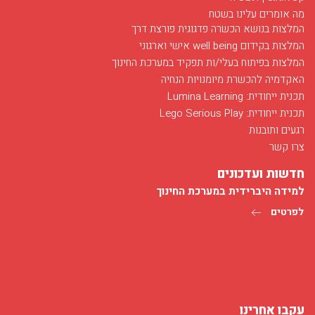
מה אומרים עלינו בשטח
המלצות בנושא הכשרה פדגוגית פורצת דרך
המלצות בקידום well being אישי וארגוני
המלצות בפיתוח בעלי/ות תפקיד במערכת החינוך
האקדמיה להכשרת מיומנויות הנחיה
חודש מאי בסימן רפואה
תכנית ייחודית: Lumina Learning
03/12/2017
תכנית ייחודית: Lego Serious Play
חודש מאי בפלג מוקדש לפרויקט הנחיה של מועמדים ללימודי רפואה...
רגעים ותובנות
לפרטים
צרו קשר
חדשות ועדכונים
למידה היברידית במערכת החינוך
לפרטים
הכשרת מדריכים במגזר החרדי
עקבו אחרינו
11/14/2019