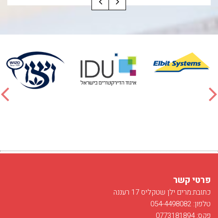
פרטי קשר
כתובת:מרים ילן שטקליס 17 רעננה
טלפון: 054-4498082
פקס: 0773181894