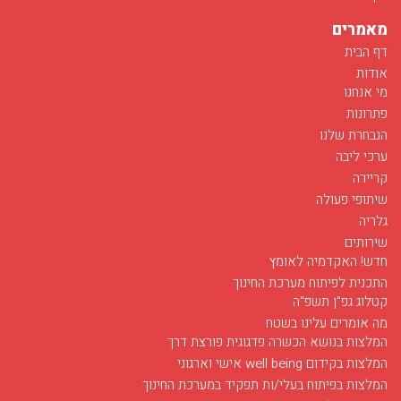
מאמרים
דף הבית
אודות
מי אנחנו
פתרונות
הנבחרת שלנו
ערכי ליבה
קריירה
שיתופי פעולה
גלריה
שירותים
חדש! האקדמיה לאומץ
התכנית לפיתוח מערכת החינוך
קטלוג גפ"ן תשפ"ה
מה אומרים עלינו בשטח
המלצות בנושא הכשרה פדגוגית פורצת דרך
המלצות בקידום well being אישי וארגוני
המלצות בפיתוח בעלי/ות תפקיד במערכת החינוך