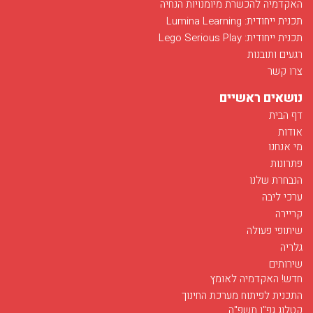
האקדמיה להכשרת מיומנויות הנחיה
תכנית ייחודית: Lumina Learning
תכנית ייחודית: Lego Serious Play
רגעים ותובנות
צרו קשר
נושאים ראשיים
דף הבית
אודות
מי אנחנו
פתרונות
הנבחרת שלנו
ערכי ליבה
קריירה
שיתופי פעולה
גלריה
שירותים
חדש! האקדמיה לאומץ
התכנית לפיתוח מערכת החינוך
קטלוג גפ"ן תשפ"ה