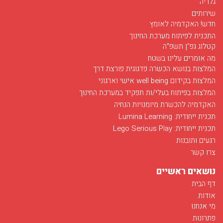
גלריה
שירותים
חדש! האקדמיה לאומץ
התכנית לפיתוח מערכת החינוך
קטלוג גפ"ן תשפ"ה
מה אומרים עלינו בשטח
המלצות בנושא הכשרה פדגוגית פורצת דרך
המלצות בקידום well being אישי וארגוני
המלצות בפיתוח בעלי/ות תפקיד במערכת החינוך
האקדמיה להכשרת מיומנויות הנחיה
תכנית ייחודית: Lumina Learning
תכנית ייחודית: Lego Serious Play
רגעים ותובנות
צרו קשר
נושאים ראשיים
דף הבית
אודות
מי אנחנו
פתרונות