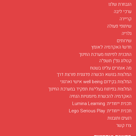
הנבחרת שלנו
ערכי ליבה
קריירה
שיתופי פעולה
גלריה
שירותים
חדש! האקדמיה לאומץ
התכנית לפיתוח מערכת החינוך
קטלוג גפ"ן תשפ"ה
מה אומרים עלינו בשטח
המלצות בנושא הכשרה פדגוגית פורצת דרך
המלצות בקידום well being אישי וארגוני
המלצות בפיתוח בעלי/ות תפקיד במערכת החינוך
האקדמיה להכשרת מיומנויות הנחיה
חודש מאי בסימן רפואה
תכנית ייחודית: Lumina Learning
03/12/2017
תכנית ייחודית: Lego Serious Play
חודש מאי בפלג מוקדש לפרויקט הנחיה של מועמדים ללימודי רפואה...
רגעים ותובנות
לפרטים
צרו קשר