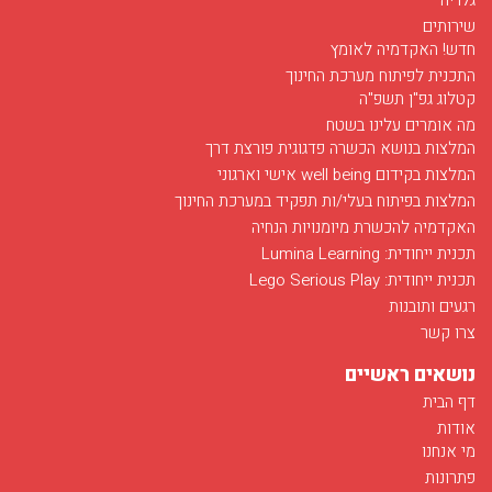
גלריה
שירותים
חדש! האקדמיה לאומץ
התכנית לפיתוח מערכת החינוך
קטלוג גפ"ן תשפ"ה
מה אומרים עלינו בשטח
המלצות בנושא הכשרה פדגוגית פורצת דרך
המלצות בקידום well being אישי וארגוני
המלצות בפיתוח בעלי/ות תפקיד במערכת החינוך
האקדמיה להכשרת מיומנויות הנחיה
תכנית ייחודית: Lumina Learning
תכנית ייחודית: Lego Serious Play
רגעים ותובנות
צרו קשר
נושאים ראשיים
דף הבית
אודות
מי אנחנו
פתרונות