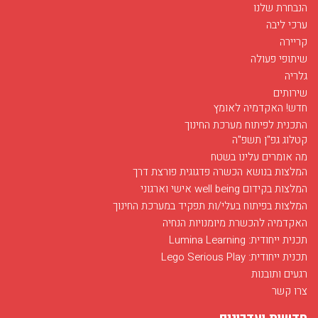
הנבחרת שלנו
ערכי ליבה
קריירה
שיתופי פעולה
גלריה
שירותים
חדש! האקדמיה לאומץ
התכנית לפיתוח מערכת החינוך
קטלוג גפ"ן תשפ"ה
מה אומרים עלינו בשטח
המלצות בנושא הכשרה פדגוגית פורצת דרך
המלצות בקידום well being אישי וארגוני
המלצות בפיתוח בעלי/ות תפקיד במערכת החינוך
האקדמיה להכשרת מיומנויות הנחיה
חודש מאי בסימן רפואה
תכנית ייחודית: Lumina Learning
03/12/2017
תכנית ייחודית: Lego Serious Play
חודש מאי בפלג מוקדש לפרויקט הנחיה של מועמדים ללימודי רפואה...
רגעים ותובנות
לפרטים
צרו קשר