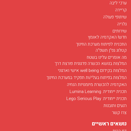
ערכי ליבה
קריירה
שיתופי פעולה
גלריה
שירותים
חדש! האקדמיה לאומץ
התכנית לפיתוח מערכת החינוך
קטלוג גפ"ן תשפ"ה
מה אומרים עלינו בשטח
המלצות בנושא הכשרה פדגוגית פורצת דרך
המלצות בקידום well being אישי וארגוני
המלצות בפיתוח בעלי/ות תפקיד במערכת החינוך
האקדמיה להכשרת מיומנויות הנחיה
תכנית ייחודית: Lumina Learning
תכנית ייחודית: Lego Serious Play
רגעים ותובנות
צרו קשר
נושאים ראשיים
דף הבית