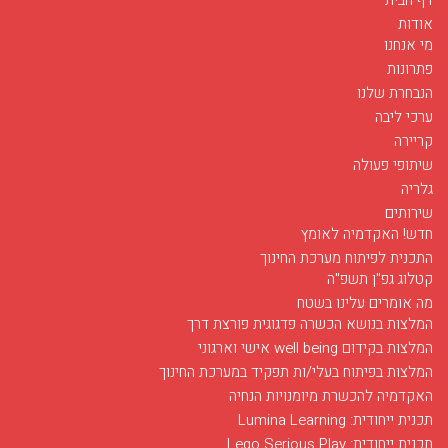
אודות
מי אנחנו
פתרונות
הנבחרת שלנו
ערכי ליבה
קריירה
שיתופי פעולה
גלריה
שירותים
חדש! האקדמיה לאומץ
התכנית לפיתוח מערכת החינוך
קטלוג גפ"ן תשפ"ה
מה אומרים עלינו בשטח
המלצות בנושא הכשרה פדגוגית פורצת דרך
המלצות בקידום well being אישי וארגוני
המלצות בפיתוח בעלי/ות תפקיד במערכת החינוך
האקדמיה להכשרת מיומנויות הנחיה
חודש מאי בסימן רפואה
תכנית ייחודית: Lumina Learning
03/12/2017
תכנית ייחודית: Lego Serious Play