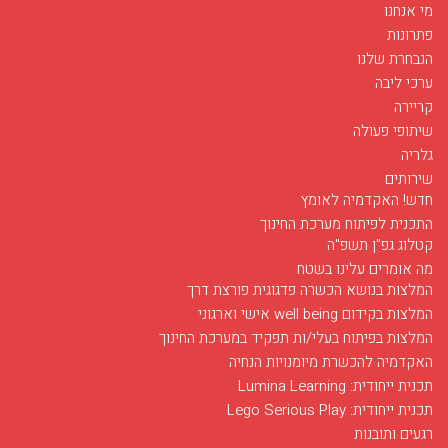
מי אנחנו
פתרונות
הנבחרת שלנו
ערכי ליבה
קריירה
שיתופי פעולה
גלריה
שירותים
חדש! האקדמיה לאומץ
התכנית לפיתוח מערכת החינוך
קטלוג גפ"ן תשפ"ה
מה אומרים עלינו בשטח
המלצות בנושא הכשרה פדגוגית פורצת דרך
המלצות בקידום well being אישי וארגוני
המלצות בפיתוח בעלי/ות תפקיד במערכת החינוך
האקדמיה להכשרת מיומנויות הנחיה
חודש מאי בסימן רפואה
תכנית ייחודית: Lumina Learning
03/12/2017
תכנית ייחודית: Lego Serious Play
חודש מאי בפלג מוקדש לפרויקט הנחיה של מועמדים ללימודי רפואה...
רגעים ותובנות