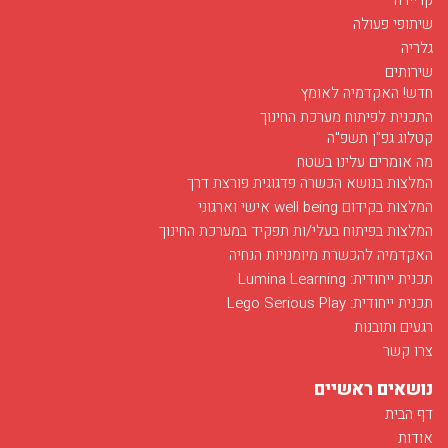
שיתופי פעולה
גלריה
שירותים
חדש! האקדמיה לאומץ
התכנית לפיתוח מערכת החינוך
קטלוג גפ"ן תשפ"ה
מה אומרים עלינו בשטח
המלצות בנושא הכשרה פדגוגית פורצת דרך
המלצות בקידום well being אישי וארגוני
המלצות בפיתוח בעלי/ות תפקיד במערכת החינוך
האקדמיה להכשרת מיומנויות הנחיה
תכנית ייחודית: Lumina Learning
תכנית ייחודית: Lego Serious Play
רגעים ותובנות
צרו קשר
נושאים ראשיים
דף הבית
אודות