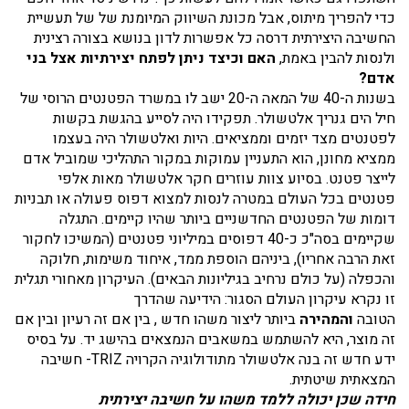
כדי להפריך מיתוס, אבל מכונת השיווק המיומנת של של תעשיית
החשיבה היצירתית דרסה כל אפשרות לדון בנושא בצורה רצינית
ולנסות להבין באמת,
האם וכיצד ניתן לפתח יצירתיות אצל בני
אדם?
בשנות ה-40 של המאה ה-20 ישב לו במשרד הפטנטים הרוסי של
חיל הים גנריך אלטשולר. תפקידו היה לסייע בהגשת בקשות
לפטנטים מצד יזמים וממציאים. היות ואלטשולר היה בעצמו
ממציא מחונן, הוא התעניין עמוקות במקור התהליכי שמוביל אדם
לייצר פטנט. בסיוע צוות עוזרים חקר אלטשולר מאות אלפי
פטנטים בכל העולם במטרה לנסות למצוא דפוס פעולה או תבניות
דומות של הפטנטים החדשניים ביותר שהיו קיימים. התגלה
שקיימים בסה"כ כ-40 דפוסים במיליוני פטנטים (המשיכו לחקור
זאת הרבה אחריו), ביניהם הוספת ממד, איחוד משימות, חלוקה
והכפלה (על כולם נרחיב בגיליונות הבאים). העיקרון מאחורי תגלית
זו נקרא עיקרון העולם הסגור: הידיעה שהדרך
הטובה
והמהירה
ביותר ליצור משהו חדש , בין אם זה רעיון ובין אם
זה מוצר, היא להשתמש במשאבים הנמצאים בהישג יד. על בסיס
ידע חדש זה בנה אלטשולר מתודולוגיה הקרויה TRIZ- חשיבה
המצאתית שיטתית.
חידה שכן יכולה ללמד משהו על חשיבה יצירתית