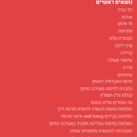
נושאים ראשיים
דף הבית
אודות
מי אנחנו
פתרונות
הנבחרת שלנו
ערכי ליבה
קריירה
שיתופי פעולה
גלריה
שירותים
חדש! האקדמיה לאומץ
התכנית לפיתוח מערכת החינוך
קטלוג גפ"ן תשפ"ה
מה אומרים עלינו בשטח
המלצות בנושא הכשרה פדגוגית פורצת דרך
המלצות בקידום well being אישי וארגוני
המלצות בפיתוח בעלי/ות תפקיד במערכת החינוך
האקדמיה להכשרת מיומנויות הנחיה
חודש מאי בסימן רפואה