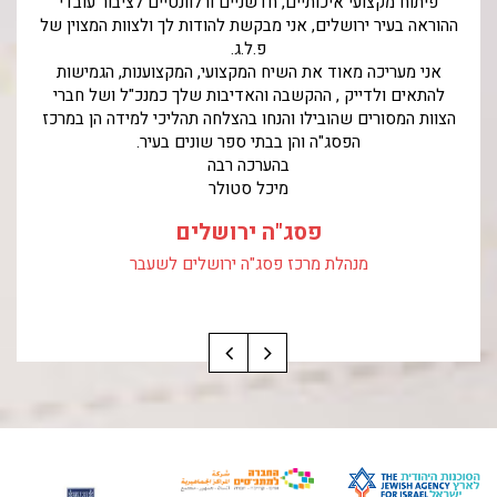
פיתוח מקצועי איכותיים, חדשניים ורלוונטיים לציבור עו
ה הקשבה, התאמה
ההוראה בעיר ירושלים, אני מבקשת להודות לך ולצוות המצ
פ.ל.ג.
.
אני מעריכה מאוד את השיח המקצועי, המקצוענות, הגמי
התאים לנו את
להתאים ולדייק , ההקשבה והאדיבות שלך כמנכ"ל ושל 
הצוות המסורים שהובילו והנחו בהצלחה תהליכי למידה הן 
הפסג"ה והן בבתי ספר שונים בעיר.
הדרך.
בהערכה רבה
מיכל סטולר
די
פסג"ה ירושלים
מנהלת מרכז פסג"ה ירושלים לשעבר
ג"ה פ"ת