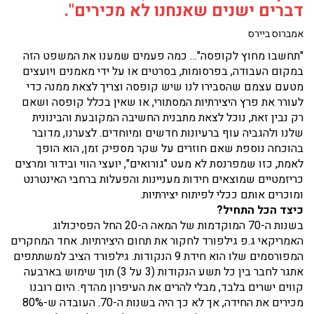
דברים ישנים שאנחנו לא מכירים".
אמברוס ביירס
"תחשבו מחוץ לקופסה"… כמה פעמים שמענו את המשפט הזה
במקום העבודה, בפרסומות, בסרטים או על ידי מאמנים ויועצים
מטעם עצמם שהסבירו לנו שיש קופסה וצריך לצאת ממנה כדי
לעורר את פרץ היצירתיות המסתורי, או שאין בכלל קופסה ושאם
רק נבין זאת, נוכל לצאת מתבנית החשיבה המקובעת והבינונית
שלנו ולהגביה עוף ברעיונות חדשים ומיוחדים. לצערנו, מדובר
בהוכחה נוספת שאם חוזרים על שקר מספיק זמן, הוא הופך
לאמת, כזו שמפרנסת לא מעט "גורואים", יועצי הווי ובידור ומרצים
כריזמטיים שמוצאים חידות מעניינות והפעלות ברחבי האינטרנט
ומוכרים אותם ככלי לפיתוח יצירתיות.
כיצד הכל התחיל?
בשנות ה-70 המוקדמות של המאה ה-20 החל הפסיכולוג
האמריקאי ג.פ גילפורד לחקור את תחום היצירתיות. אחד המחקרים
המפורסמים שלו הוא חידת 9 הנקודות. גילפורד הציב למשתתפים
אתגר לחבר בין כל תשע הנקודות (3 על 3) תוך שימוש בארבעה
קווים ישרים בלבד, מבלי להרים את העיפרון מהדף. היום רובנו
מכירים את החידה, אך לא כך היה בשנות ה-70. העובדה ש-80%