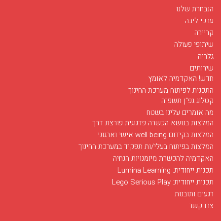
הנבחרת שלנו
ערכי ליבה
קריירה
שיתופי פעולה
גלריה
שירותים
חדש! האקדמיה לאומץ
התכנית לפיתוח מערכת החינוך
קטלוג גפ"ן תשפ"ה
מה אומרים עלינו בשטח
המלצות בנושא הכשרה פדגוגית פורצת דרך
המלצות בקידום well being אישי וארגוני
המלצות בפיתוח בעלי/ות תפקיד במערכת החינוך
האקדמיה להכשרת מיומנויות הנחיה
תכנית ייחודית: Lumina Learning
תכנית ייחודית: Lego Serious Play
רגעים ותובנות
צרו קשר