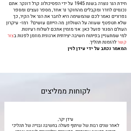
חידת הנר נוצרה בשנת 1945 על ידי הפסיכולוג קרל דונקר. אתם
נכנסים לחדר ומקבלים מהחוקר נר אחד, מספר נעצים ומספר
גפרורים נאמר לכם שהמשימה היא לחבר את הנר אל הקיר, כך
שלא תטפטף שעווה על השולחן. מה הייתם עושים? רמז- עיקרון
העולם הסגור פועל כאן. אני מזמין אתכם לשלוח רעיונות.
למי שמתעניין בפיתוח חשיבה יצירתית ארגונית מוזמן לפנות ב
צור
קשר
להזמנת תהליך.
המאמר נכתב על ידי עידן לוין
לקוחות ממליצים
עידן יקר,
לאחר שנים רבות של שיתוף פעולה בחשיבה ובנייה של ת
זכינו בך.