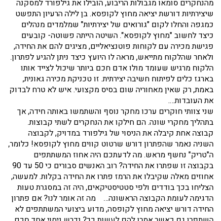
מהנחקרים סומאו מגבולות הריבוע, הובילו את גילפורד למסקנה
שיצירתיות דורשת יציאה מחוץ לקופסא. בן לילה הרעיון התפשט
כמגפה והחלו לקום "גורואים של יצירתיות" שמלמדים מנהלים
כיצד לחשוב "מחוץ לקופסא". השיטה הייתה פשוטה- קובעים
פגישת מכירה עם לקוחות פוטנציאליים, מציגים להם את החידה,
ולאחר שהלקוח מתייאש, מראה לו היועץ כיצד ניתן להגיע לפתרון.
הלקוח מרגיש שעומד מולו אדם חכם ביותר שיכול לצייד אותו
בארגז כלים לפיתוח חשיבה יצירתית. זו טכניקת מכירה גאונית,
באמת, רק שאין מאחוריה שום בסיס מקצועי. איש לא טרח לבדוק
את העובדות….
שני צוותי חוקרים ערכו מחקר נוסף והשתמשו באותה חידה, אך
בתהליך מחקרי שונה. הם חילקו את הנחקרים לשתי קבוצות.
קבוצה אחת קיבלה את הניסוי של גילפורד במדויק, לקבוצה
השניה נאמר שהפתרון דורש שרטוט קווים מחוץ לקופסא! כלומר,
ה"טריק" נחשף מראש. מה לדעתכם היה אחוז המשתתפים
בקבוצה זו שפתרו את החידה? רוב האנשים סבורים כי 50 עד 90
אחוזים מאלה שקיבלו את הרמז פתרו את החידה בקלות. למעשה,
הצליחו בכך בודדים ולפי סטטיסטיקאים, היה זה במסגרת טעות
הדגימה לעומת הקבוצה הראשונה… מה זה אומר לנו? אם פתרון
החידה דורש יציאה מחוץ לקופסה, מדוע ביצועי המשתתפים לא
השתפרו גם כאשר אמרו להם לעשות כך? נדרש ניסוי אחד חכם