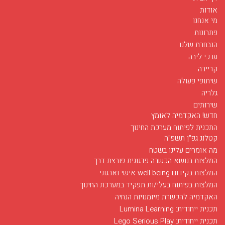
נושאים ראשיים
דף הבית
אודות
מי אנחנו
פתרונות
הנבחרת שלנו
ערכי ליבה
קריירה
שיתופי פעולה
גלריה
שירותים
חדש! האקדמיה לאומץ
התכנית לפיתוח מערכת החינוך
קטלוג גפ"ן תשפ"ה
מה אומרים עלינו בשטח
המלצות בנושא הכשרה פדגוגית פורצת דרך
המלצות בקידום well being אישי וארגוני
המלצות בפיתוח בעלי/ות תפקיד במערכת החינוך
האקדמיה להכשרת מיומנויות הנחיה