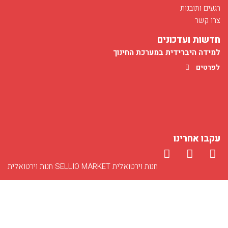
חודש מאי בסימן רפואה
תכנית ייחודית: Lumina Learning
03/12/2017
תכנית ייחודית: Lego Serious Play
חודש מאי בפלג מוקדש לפרויקט הנחיה של מועמדים ללימודי רפואה...
רגעים ותובנות
לפרטים
צרו קשר
חדשות ועדכונים
למידה היברידית במערכת החינוך
לפרטים
הכשרת מדריכים במגזר החרדי
עקבו אחרינו
11/14/2019
לפרטים
חנות וירטואלית
SELLIO MARKET
חנות וירטואלית