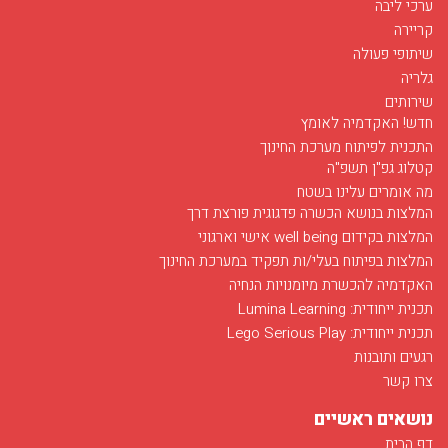
פתרונות
הנבחרת שלנו
ערכי ליבה
קריירה
שיתופי פעולה
גלריה
שירותים
חדש! האקדמיה לאומץ
התכנית לפיתוח מערכת החינוך
קטלוג גפ"ן תשפ"ה
מה אומרים עלינו בשטח
המלצות בנושא הכשרה פדגוגית פורצת דרך
המלצות בקידום well being אישי וארגוני
המלצות בפיתוח בעלי/ות תפקיד במערכת החינוך
האקדמיה להכשרת מיומנויות הנחיה
תכנית ייחודית: Lumina Learning
תכנית ייחודית: Lego Serious Play
רגעים ותובנות
צרו קשר