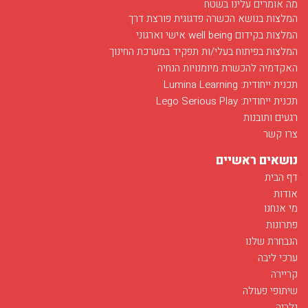
מה אומרים עלינו בשטח
המלצות בנושא הכשרה פדגוגית פורצת דרך
המלצות בקידום well being אישי וארגוני
המלצות בפיתוח בעלי/ות תפקיד במערכת החינוך
האקדמיה להכשרת מיומנויות הנחיה
תכנית ייחודית: Lumina Learning
תכנית ייחודית: Lego Serious Play
רגעים ותובנות
צרו קשר
נושאים ראשיים
דף הבית
אודות
מי אנחנו
פתרונות
הנבחרת שלנו
ערכי ליבה
קריירה
שיתופי פעולה
גלריה