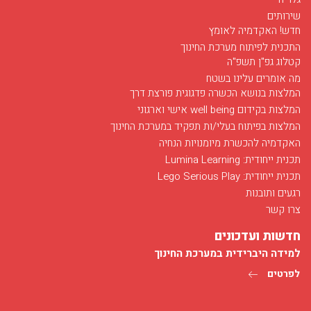
שירותים
חדש! האקדמיה לאומץ
התכנית לפיתוח מערכת החינוך
קטלוג גפ"ן תשפ"ה
מה אומרים עלינו בשטח
המלצות בנושא הכשרה פדגוגית פורצת דרך
המלצות בקידום well being אישי וארגוני
המלצות בפיתוח בעלי/ות תפקיד במערכת החינוך
האקדמיה להכשרת מיומנויות הנחיה
חודש מאי בסימן רפואה
תכנית ייחודית: Lumina Learning
03/12/2017
תכנית ייחודית: Lego Serious Play
חודש מאי בפלג מוקדש לפרויקט הנחיה של מועמדים ללימודי רפואה...
רגעים ותובנות
לפרטים
צרו קשר
חדשות ועדכונים
למידה היברידית במערכת החינוך
לפרטים