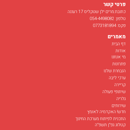
פרטי קשר
כתובת:מרים ילן שטקליס 17 רעננה
טלפון: 054-4498082
פקס: 0773181894
מאמרים
דף הבית
אודות
מי אנחנו
פתרונות
הנבחרת שלנו
ערכי ליבה
קריירה
שיתופי פעולה
גלריה
שירותים
חדש! האקדמיה לאומץ
התכנית לפיתוח מערכת החינוך
קטלוג גפ"ן תשפ"ה