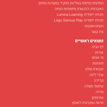
המלצות בפיתוח בעלי/ות תפקיד במערכת החינוך
האקדמיה להכשרת מיומנויות הנחיה
תכנית ייחודית: Lumina Learning
תכנית ייחודית: Lego Serious Play
רגעים ותובנות
צרו קשר
נושאים ראשיים
דף הבית
אודות
מי אנחנו
פתרונות
הנבחרת שלנו
ערכי ליבה
קריירה
שיתופי פעולה
גלריה
שירותים
חדש! האקדמיה לאומץ