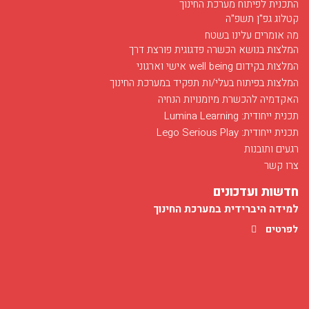
התכנית לפיתוח מערכת החינוך
קטלוג גפ"ן תשפ"ה
מה אומרים עלינו בשטח
המלצות בנושא הכשרה פדגוגית פורצת דרך
המלצות בקידום well being אישי וארגוני
המלצות בפיתוח בעלי/ות תפקיד במערכת החינוך
האקדמיה להכשרת מיומנויות הנחיה
חודש מאי בסימן רפואה
תכנית ייחודית: Lumina Learning
03/12/2017
תכנית ייחודית: Lego Serious Play
חודש מאי בפלג מוקדש לפרויקט הנחיה של מועמדים ללימודי רפואה...
רגעים ותובנות
לפרטים
צרו קשר
חדשות ועדכונים
למידה היברידית במערכת החינוך
לפרטים