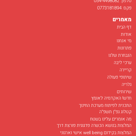
טלפון: 054-4498082
פקס: 0773181894
מאמרים
דף הבית
אודות
מי אנחנו
פתרונות
הנבחרת שלנו
ערכי ליבה
קריירה
שיתופי פעולה
גלריה
שירותים
חדש! האקדמיה לאומץ
התכנית לפיתוח מערכת החינוך
קטלוג גפ"ן תשפ"ה
מה אומרים עלינו בשטח
המלצות בנושא הכשרה פדגוגית פורצת דרך
המלצות בקידום well being אישי וארגוני