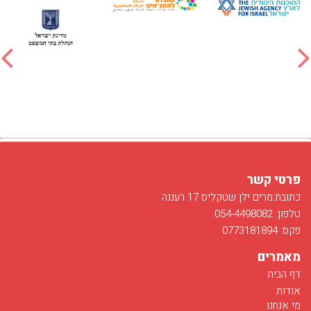
פרטי קשר
כתובת:מרים ילן שטקליס 17 רעננה
טלפון: 054-4498082
פקס: 0773181894
מאמרים
דף הבית
אודות
מי אנחנו