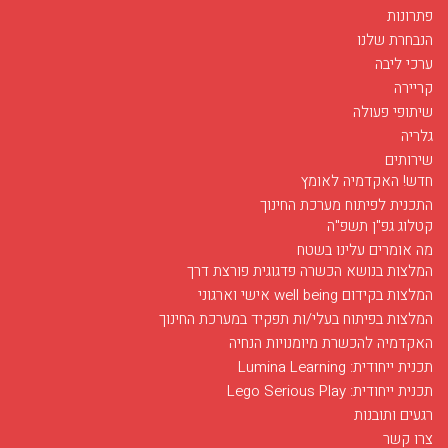
פתרונות
הנבחרת שלנו
ערכי ליבה
קריירה
שיתופי פעולה
גלריה
שירותים
חדש! האקדמיה לאומץ
התכנית לפיתוח מערכת החינוך
קטלוג גפ"ן תשפ"ה
מה אומרים עלינו בשטח
המלצות בנושא הכשרה פדגוגית פורצת דרך
המלצות בקידום well being אישי וארגוני
המלצות בפיתוח בעלי/ות תפקיד במערכת החינוך
האקדמיה להכשרת מיומנויות הנחיה
תכנית ייחודית: Lumina Learning
תכנית ייחודית: Lego Serious Play
רגעים ותובנות
צרו קשר