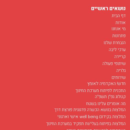
נושאים ראשיים
דף הבית
אודות
מי אנחנו
פתרונות
הנבחרת שלנו
ערכי ליבה
קריירה
שיתופי פעולה
גלריה
שירותים
חדש! האקדמיה לאומץ
התכנית לפיתוח מערכת החינוך
קטלוג גפ"ן תשפ"ה
מה אומרים עלינו בשטח
המלצות בנושא הכשרה פדגוגית פורצת דרך
המלצות בקידום well being אישי וארגוני
המלצות בפיתוח בעלי/ות תפקיד במערכת החינוך