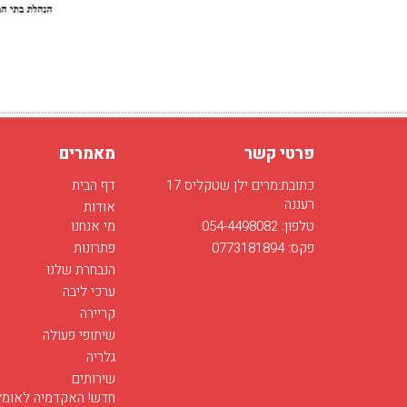
פרטי קשר
מאמרים
כתובת:מרים ילן שטקליס 17
דף הבית
רעננה
אודות
טלפון: 054-4498082
מי אנחנו
פקס: 0773181894
פתרונות
הנבחרת שלנו
ערכי ליבה
קריירה
שיתופי פעולה
גלריה
שירותים
חדש! האקדמיה לאומץ