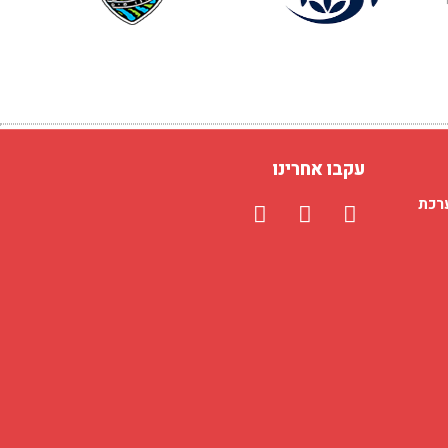
ה
לפרויקט
ודי
עקבו אחרינו
רכת
זר