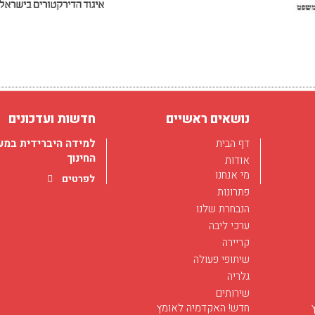
חודש מאי בסימן רפוא
03/12/2017
חודש מאי בפלג מוקדש 
הנחיה של מועמדים ללימ
רפואה...
נושאים ראשיים
חדשות ועדכונים
לפרטים
דף הבית
למידה היברידית במע
החינוך
אודות
מי אנחנו
לפרטים
פתרונות
הנבחרת שלנו
ערכי ליבה
קריירה
הכשרת מדריכים במג
שיתופי פעולה
החרדי
גלריה
11/14/2019
שירותים
לפרטים
חדש! האקדמיה לאומץ